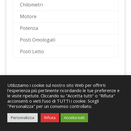
Chilometri
Motore
Potenza
Posti Omologati
Posti Letto
Utilizziamo i cookie sul nostro sito Web per offrirti
l'esperienza più pertinente ricordando le tue preferenze e
le visite ripetute. Cliccando su "Accetta tutti" o "Rifiuta"
© 2024 Romano Caravans Group S.r.l. – P.IVA
acconsenti o vieti l'uso di TUTTI i cookie. Scegli
"Personalizza" per un consenso controllato.
08167441214
Personalizza
Rifiuta
Accetta tutti