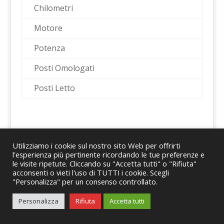
Chilometri
Motore
Potenza
Posti Omologati
Posti Letto
Utilizziamo i cookie sul nostro sito Web per offrirti
l'esperienza più pertinente ricordando le tue preferenze e
le visite ripetute. Cliccando su "Accetta tutti" o "Rifiuta"
© 2024 Romano Caravans Group S.r.l. – P.IVA
acconsenti o vieti l'uso di TUTTI i cookie. Scegli
"Personalizza" per un consenso controllato.
08167441214
Personalizza
Rifiuta
Accetta tutti