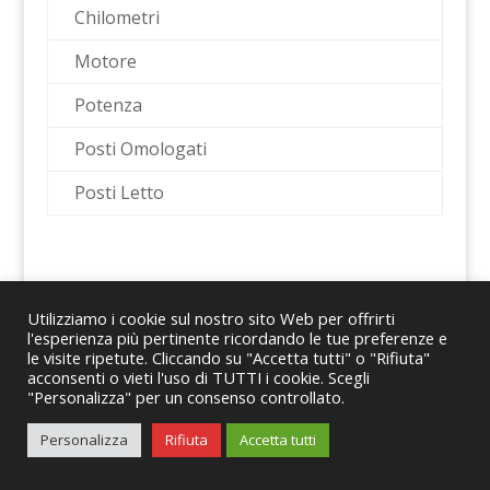
Chilometri
Motore
Potenza
Posti Omologati
Posti Letto
Utilizziamo i cookie sul nostro sito Web per offrirti
l'esperienza più pertinente ricordando le tue preferenze e
le visite ripetute. Cliccando su "Accetta tutti" o "Rifiuta"
© 2024 Romano Caravans Group S.r.l. – P.IVA
acconsenti o vieti l'uso di TUTTI i cookie. Scegli
"Personalizza" per un consenso controllato.
08167441214
Personalizza
Rifiuta
Accetta tutti