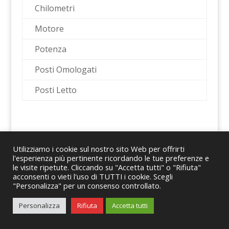
Chilometri
Motore
Potenza
Posti Omologati
Posti Letto
Utilizziamo i cookie sul nostro sito Web per offrirti
l'esperienza più pertinente ricordando le tue preferenze e
le visite ripetute. Cliccando su "Accetta tutti" o "Rifiuta"
© 2024 Romano Caravans Group S.r.l. – P.IVA
acconsenti o vieti l'uso di TUTTI i cookie. Scegli
"Personalizza" per un consenso controllato.
08167441214
Personalizza
Rifiuta
Accetta tutti