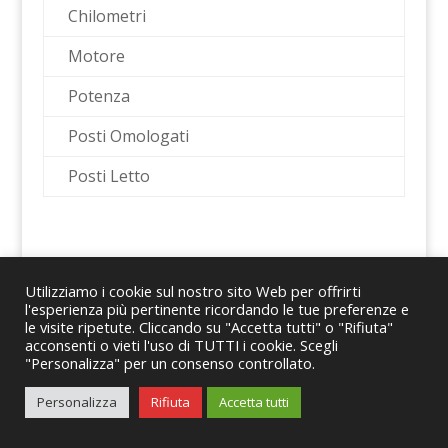
Chilometri
Motore
Potenza
Posti Omologati
Posti Letto
Utilizziamo i cookie sul nostro sito Web per offrirti
l'esperienza più pertinente ricordando le tue preferenze e
le visite ripetute. Cliccando su "Accetta tutti" o "Rifiuta"
© 2024 Romano Caravans Group S.r.l. – P.IVA
acconsenti o vieti l'uso di TUTTI i cookie. Scegli
"Personalizza" per un consenso controllato.
08167441214
Personalizza
Rifiuta
Accetta tutti