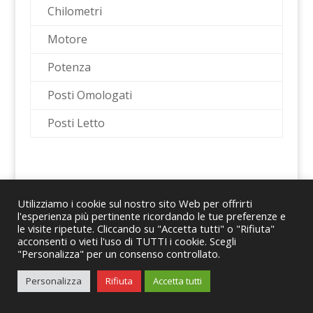
Chilometri
Motore
Potenza
Posti Omologati
Posti Letto
Utilizziamo i cookie sul nostro sito Web per offrirti
l'esperienza più pertinente ricordando le tue preferenze e
le visite ripetute. Cliccando su "Accetta tutti" o "Rifiuta"
© 2024 Romano Caravans Group S.r.l. – P.IVA
acconsenti o vieti l'uso di TUTTI i cookie. Scegli
"Personalizza" per un consenso controllato.
08167441214
Personalizza
Rifiuta
Accetta tutti